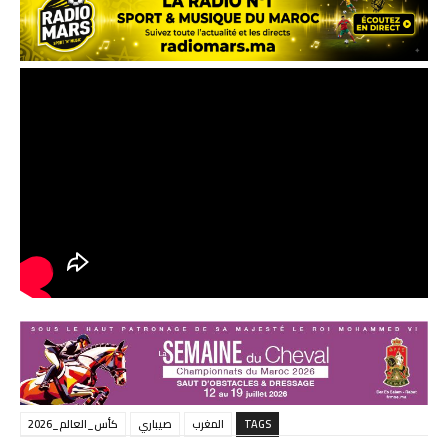
TAGS
المغرب
صيباري
كأس_العالم_2026