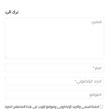
ترك الرد
التع
اسم:
البري
الإل
المو
احفظ اسمي والبريد الإلكتروني وموقع الويب في هذا المتصفح للمرة