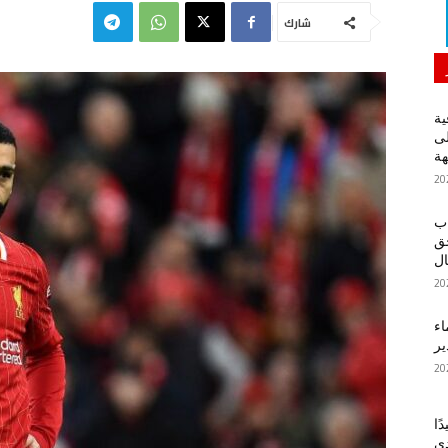
شارك
ية
لى
هة
اب
حق
ل
اء
ير
ًا
دي