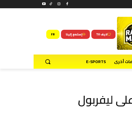
لايف TV
إستمع إلينا
FR
ضات أخرى
E-SPORTS
لى ليفربول