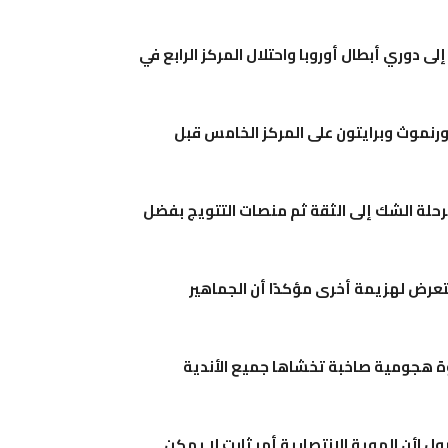
لى دوري أبطال أوروبا واحتلال المركز الرابع في
بورنموث وبرايتون على المركز الخامس قبل
رحلة الشك إلى الثقة ثم منصات التتويج بفضل
لتعرض لهزيمة أخرى مؤكدًا أن الجماهير
ة هجومية صاخبة تخشاها جميع الأندية
ول لأن الهوية الانتصارية أمر ثابت لا يمكن