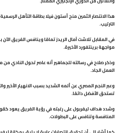
والثلاثين من الدوري الإنجليزي الممتاز.
هذا الانتصار الثمين منح أستون فيلا بطاقة التأهل الرسمية إ
الترتيب.
في المقابل تلاشت آمال الريدز تمامًا وينافس الفريق الآن 
مواجهة برينتفورد الأخيرة.
وذكر صلاح في رسالته للجماهير أنه عاصر تحول النادي من م
العمل الجاد.
وعبر النجم المصري عن ألمه الشديد بسبب الانهيار الأخير وا
تستحق الأفضل دائمًا.
وشدد هداف ليفربول على رغبته في رؤية الفريق يعود كقو
المنافسة وتنافس على البطولات.
كما أشار إلى أن تحقيق انتصارات عابرة لا يليق بمكانة ليفرب