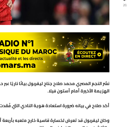
نشر النجم المصري محمد صلاح جناح ليفربول بيانًا ناريًا عب
الهزيمة الأخيرة أمام أستون فيلا.
أكد صلاح في بيانه ضرورة استعادة هوية النادي التي فُقدت
وكان ليفربول قد تعرض لخسارة قاسية خارج ملعبه بأربعة 