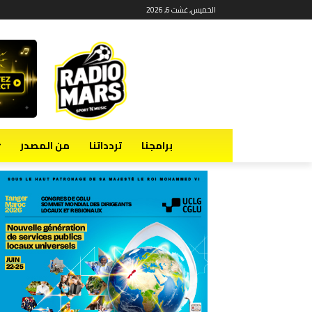
الخميس, غشت 6, 2026
برامجنا
تردداتنا
من المصدر