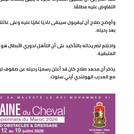
التفاوض عليه مطلقًا.
وأوضح صلاح أن ليفربول سيبقى ناديًا غاليًا عليه وعلى عائل
بعد رحيله.
واختتم تصريحاته بالتأكيد على أن التأهل لدوري الأبطال هو ا
المتبقية.
يذكر أن محمد صلاح كان قد أعلن رسميًا رحيله عن صفوف ل
مع المدرب الهولندي آرني سلوت.