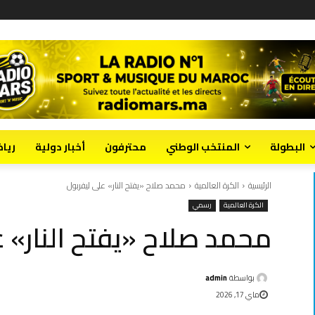
البطولة
المنتخب الوطني
محترفون
أخبار دولية
ريا
الرئيسية
الكرة العالمية
محمد صلاح «يفتح النار» على ليفربول
الكرة العالمية
رسمي
محمد صلاح «يفتح النار» ع
بواسطة
admin
ماي 17, 2026