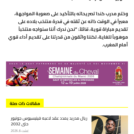
وختم مدرب كندا تصريحاته بالتأكيد على صعوبة المواجهة،
معبراً في الوقت ذاته عن ثقته في قدرة منتخب بلاده على
تقديم مباراة قوية، قائلاً: “نحن ندرك أننا سنواجه منتخباً
موهوباً للغاية، لكننا واثقون من قدرتنا على تقديم أداء قوي
أمام المغرب.
مقالات ذات صلة
ريال مدريد يمدد عقد لاعبه فينيسيوس جونيور
حتى 2032
غشت 6, 2026