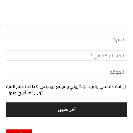
التع
اسم:
البري
الإل
المو
احفظ اسمي والبريد الإلكتروني وموقع الويب في هذا المتصفح للمرة
الأولى التي أعلق فيها.