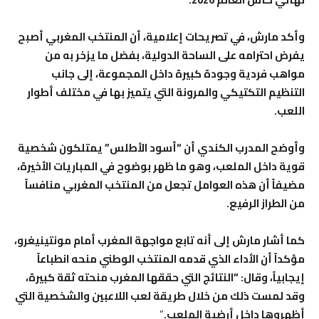
وأكد مارش، في تصريحات إعلامية، أن المنتخب المغربي أصبح
يفرض احترامه على الساحة الدولية، بفضل ما يزخر به من
مواهب فردية وجودة كبيرة داخل المجموعة، إلى جانب
التنظيم التكتيكي والمرونة التي يتميز بها في مختلف أطوار
اللعب.
وأوضح المدرب الكندي أن “أسود الأطلس” يمتلكون شخصية
قوية داخل الملعب، وهو ما ظهر بوضوح في المباريات الأخيرة،
مضيفاً أن هذه العوامل تجعل من المنتخب المغربي منافساً
من الطراز الرفيع.
كما أشار مارش إلى أنه تابع مواجهة المغرب أمام مونتينيغرو،
مؤكداً أن الأداء الذي قدمه المنتخب الوطني منحه انطباعاً
إيجابياً، وقال: “النتائج التي حققها المغرب منحته ثقة كبيرة،
وقد لمست ذلك من خلال طريقة لعب اللاعبين والشخصية التي
أظهروها داخل أرضية الملعب.
”