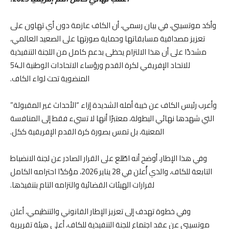
وأكد موتسيبي، في بيان رسمي، أن الكاف عازمة دون أي تهاون على
تعزيز مصداقية مسابقاتها وحماية صورتها على الصعيد العالمي،
مشددًا على أن هذا الالتزام يحظى بدعم كامل من اللجنة التنفيذية
للاتحاد الإفريقي لكرة القدم ورؤساء الاتحادات الوطنية الـ54
المنضوية تحت لواء الكاف.
وأعرب رئيس الكاف عن خيبة أمله الشديدة إزاء “الأحداث غير المقبولة”
التي شهدها نهائي البطولة، معتبرًا أنها لا تسيء فقط إلى المنافسة
المعنية، بل تمس بصورة كرة القدم الإفريقية ككل.
وفي هذا الإطار، أوضح أنه اطّلع على القرار الصادر عن لجنة الانضباط
التابعة للكاف، والذي أُعلن في 28 يناير 2026، مؤكدًا احترامه الكامل
لقرارات الهيئات القضائية والتزامه التام بتنفيذها.
وفي خطوة تهدف إلى تعزيز الإطار القانوني والتنظيمي، أعلن
موتسيبي عن عقد اجتماع للجنة التنفيذية للكاف، أعلى هيئة تقريرية