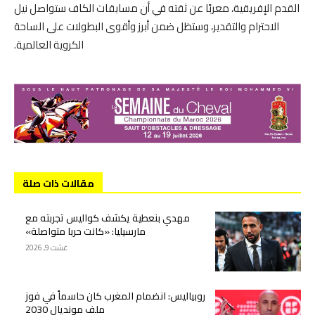
القدم الإفريقية، معربًا عن ثقته في أن مسابقات الكاف ستواصل نيل
الاحترام والتقدير، وستظل ضمن أبرز وأقوى البطولات على الساحة
الكروية العالمية.
مقالات ذات صلة
مهدي بنعطية يكشف كواليس تجربته مع
مارسيليا: «كانت حربا متواصلة»
غشت 9, 2026
روبياليس: انضمام المغرب كان حاسماً في فوز
ملف مونديال 2030