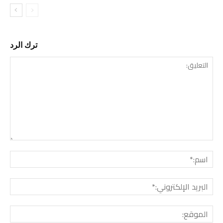
ترك الرد
التع
اسم:
البري
الإل
المو