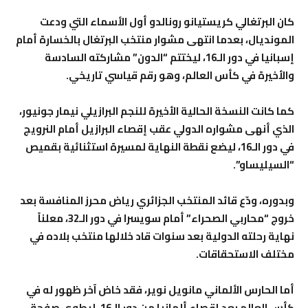
كان البرتغالي كريستيانو رونالدو أول الأسماء التي ودعت
المونديال، بعدما انتهى مشوار منتخب البرتغال بالخسارة أمام
إسبانيا في دور الـ16، ليختتم “الدون” مشاركته السادسة
والأخيرة في كأس العالم، وهو رقم قياسي تاريخي.
كما كانت النسخة الحالية الأخيرة للنجم البرازيلي نيمار جونيور،
الذي أنهى مشواره الدولي عقب إقصاء البرازيل أمام النرويج
في دور الـ16، ليضع نقطة النهاية لمسيرة استثنائية بقميص
“السيليساو”.
وبدوره، ودّع قائد المنتخب الجزائري رياض محرز المنافسة بعد
خروج “محاربي الصحراء” أمام سويسرا في دور الـ32، معلناً
نهاية رحلته الدولية بعد سنوات قاد خلالها منتخب بلاده في
مختلف الاستحقاقات.
أما الحارس الألماني مانويل نوير، فقد خاض آخر ظهور له في
كأس العالم بعد إقصاء ألمانيا من دور الـ16، ليطوي صفحة