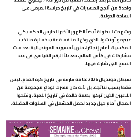
واحدة من أنجح المسيرات في تاريخ حراسة المرمى على
الساحة الدولية.
وشهدت البطولة أيضاً الظهور الأخير للحارس المكسيكي
غييرمو أوتشوا، الذي ودّع المنافسة عقب خسارة منتخب
المكسيك أمام إنجلترا، منهياً مسيرته المونديالية بعد ست
مشاركات في كأس العالم، معادلاً الرقم القياسي في عدد
النسخ التي شارك فيها.
سيظل مونديال 2026 علامة فارقة في تاريخ كرة القدم، ليس
فقط بسبب نتائجه، بل لأنه كان مسرحاً لوداع مجموعة من
اللاعبين الذين تركوا بصمة خالدة في تاريخ اللعبة، وفتحوا
المجال أمام جيل جديد لحمل المشعل في السنوات المقبلة.