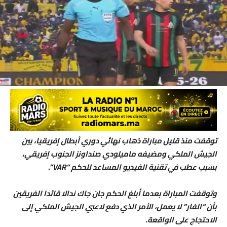
توقفت منذ قليل مباراة ذهاب نهائي دوري أبطال إفريقيا، بين
الجيش الملكي ومضيفه ماميلودي صنداونز الجنوب إفريقي،
بسبب عطب في تقنية الفيديو المساعد للحكم “VAR”.
وتوقفت المباراة بعدما أبلغ الحكم جان جاك ندالا قائدا الفريقين
بأن “الفار” لا يعمل، الأمر الذي دفع لاعبي الجيش الملكي إلى
الاحتجاج على الواقعة.