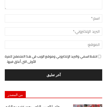
التع
اسم:
البري
الإل
المو
احفظ اسمي والبريد الإلكتروني وموقع الويب في هذا المتصفح للمرة
الأولى التي أعلق فيها.
من المصدر
خاص| العربي الناجي يجدد عقده مع النادي