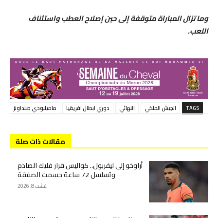
وما تزال المباراة متوقفة إلى حين إصلاح العطب واستئناف
اللعب.
TAGS
الجيش الملكي
النهائي
دوري ابطال افريقيا
ماميلبودي صنداونز
مقالات ذات صلة
أراوخو إلى ليفربول.. كواليس قرار فليك الصادم
وتسلسل 72 ساعة حسمت الصفقة
غشت 8, 2026