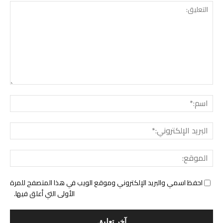
التع
اسم:
البري
الإل
المو
احفظ اسمي والبريد الإلكتروني وموقع الويب في هذا المتصفح للمرة
الأولى التي أعلق فيها.