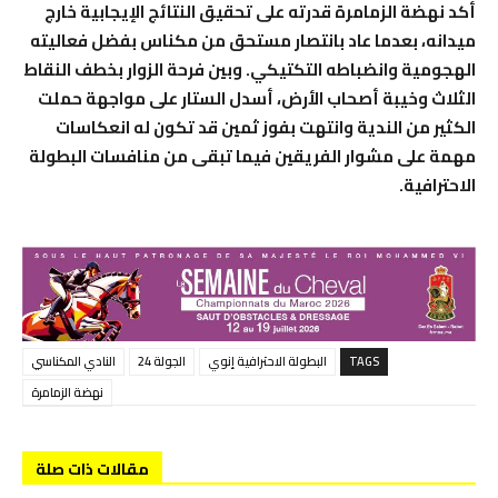
أكد نهضة الزمامرة قدرته على تحقيق النتائج الإيجابية خارج
ميدانه، بعدما عاد بانتصار مستحق من مكناس بفضل فعاليته
الهجومية وانضباطه التكتيكي. وبين فرحة الزوار بخطف النقاط
الثلاث وخيبة أصحاب الأرض، أسدل الستار على مواجهة حملت
الكثير من الندية وانتهت بفوز ثمين قد تكون له انعكاسات
مهمة على مشوار الفريقين فيما تبقى من منافسات البطولة
الاحترافية.
TAGS
البطولة الاحترافية إنوي
الجولة 24
النادي المكناسي
نهضة الزمامرة
مقالات ذات صلة