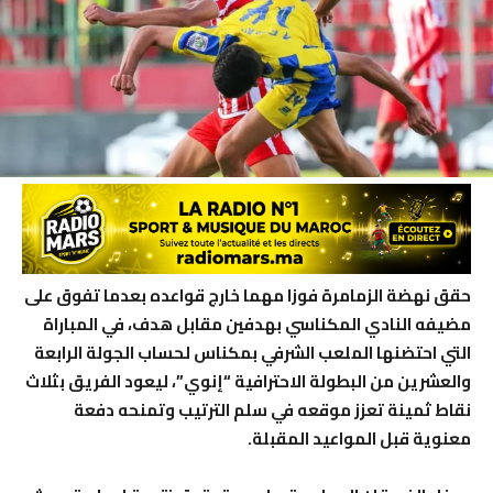
حقق نهضة الزمامرة فوزا مهما خارج قواعده بعدما تفوق على
مضيفه النادي المكناسي بهدفين مقابل هدف، في المباراة
التي احتضنها الملعب الشرفي بمكناس لحساب الجولة الرابعة
والعشرين من البطولة الاحترافية “إنوي”، ليعود الفريق بثلاث
نقاط ثمينة تعزز موقعه في سلم الترتيب وتمنحه دفعة
معنوية قبل المواعيد المقبلة.