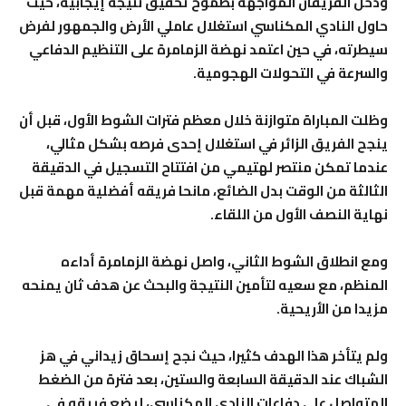
ودخل الفريقان المواجهة بطموح تحقيق نتيجة إيجابية، حيث
حاول النادي المكناسي استغلال عاملي الأرض والجمهور لفرض
سيطرته، في حين اعتمد نهضة الزمامرة على التنظيم الدفاعي
والسرعة في التحولات الهجومية.
وظلت المباراة متوازنة خلال معظم فترات الشوط الأول، قبل أن
ينجح الفريق الزائر في استغلال إحدى فرصه بشكل مثالي،
عندما تمكن منتصر لهتيمي من افتتاح التسجيل في الدقيقة
الثالثة من الوقت بدل الضائع، مانحا فريقه أفضلية مهمة قبل
نهاية النصف الأول من اللقاء.
ومع انطلاق الشوط الثاني، واصل نهضة الزمامرة أداءه
المنظم، مع سعيه لتأمين النتيجة والبحث عن هدف ثان يمنحه
مزيدا من الأريحية.
ولم يتأخر هذا الهدف كثيرا، حيث نجح إسحاق زيداني في هز
الشباك عند الدقيقة السابعة والستين، بعد فترة من الضغط
المتواصل على دفاعات النادي المكناسي، ليضع فريقه في