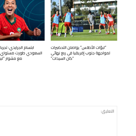
“لبؤات الأطلس” يواصلن التحضيرات
ابتسام الجرايدي: تجرب
لمواجهة جنوب إفريقيا في ربع نهائي
السعودي طورت مستواي وت
“كان السيدات”
مع مشوار “لب