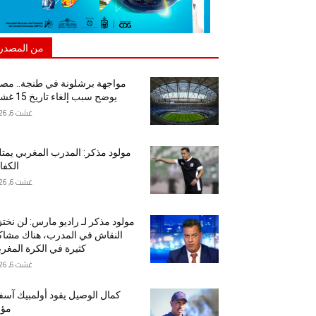
من المصدر
مواجهة برشلونة في طنجة.. مص
يوضح سبب إلغاء تاريخ 15 غشت
غشت 6, 2026
مولود مذكر: المدرب المغربي يمت
الكفا
غشت 6, 2026
مولود مذكر لـ راديو مارس: لن نخت
النقاش في المدرب، هناك مشا
كثيرة في الكرة المغرب
غشت 6, 2026
كمال الوصيل يقود أولمبيك آس
مؤق