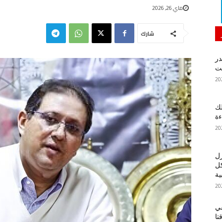
ماي 26, 2026
شارك
در
لك
ءة
زل
كل
ية
في
تا