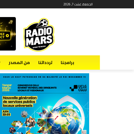
الجمعة, غشت 7, 2026
برامجنا
تردداتنا
من المصدر