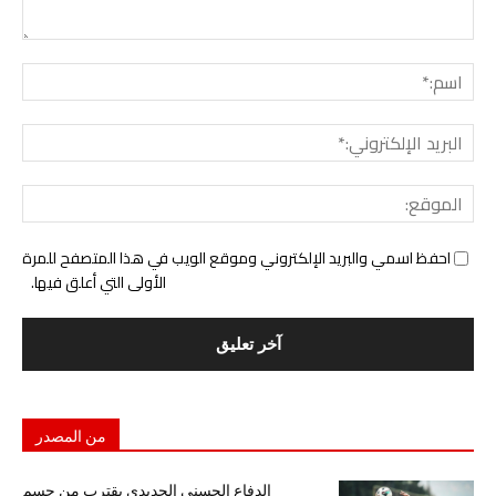
التع
اسم:
البري
الإل
المو
احفظ اسمي والبريد الإلكتروني وموقع الويب في هذا المتصفح للمرة
الأولى التي أعلق فيها.
من المصدر
الدفاع الحسني الجديدي يقترب من حسم