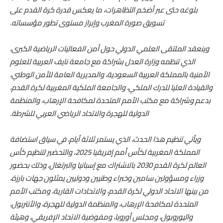
بلوغه حتى عبر أضخم التظاهرات، ما يعكس قدرة كرة القدم على
تسويق صورة المغرب وإبراز مستوى تطور مؤسساته.
وينعقد الملتقى العلمي الدولي حول أمن الفعاليات الرياضية الكبرى،
الذي تنظمه وزارة العدل بشراكة مع جامعة نايف العربية للعلوم
الأمنية بالمملكة العربية السعودية، والمديرية العامة للأمن الوطني،
والقيادة العليا للدرك الملكي، والجامعة الملكية المغربية لكرة القدم،
بدعم وشراكة مع مكتب الأمم المتحدة لمكافحة الإرهاب، والمنظمة
الدولية للهجرة والاتحاد الرياضي العربي للشرطة.
ويأتي تنظيم هذا الحدث، الذي يستمر ثلاثة أيام، في سياق استضافة
المملكة المغربية لكأس أمم إفريقيا 2025، والتحضير لتنظيم كأس
العالم لكرة القدم 2030 بالاشتراك مع إسبانيا والبرتغال، وذلك بحضور
وزراء ومسؤولين سامين وخبراء وطنيين ودوليين يمثلون جهات بارزة،
من بينها الاتحاد الدولي لكرة القدم، والاتحادات القارية، ومكتب الأمم
المتحدة لمكافحة الإرهاب، والمنظمة الدولية للهجرة، والأنتربول،
واليوروبول، ومجلس أوروبا، ومفوضية الاتحاد الإفريقي، وهيئة