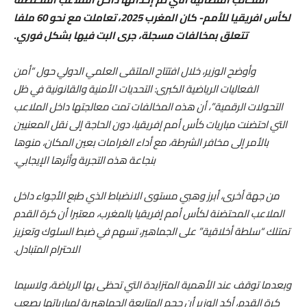
لكأس افريقيا للأمم- كان المغرب 2025، تعاملت مع نحو 60 ملفا
تتعلق بمخالفات مسجلة، جرى البت فيها بشكل فوري.
وأوضح الوزير، خلال افتتاح الملتقى العلمي الدولي حول “أمن
الفعاليات الرياضية الكبرى: التحديات الأمنية والقانونية في ظل
التحولات الرقمية”، أن هذه المخالفات تمت معالجتها داخل الملاعب
التي احتضنت مباريات كأس أمم إفريقيا، دون الحاجة إلى نقل المعنيين
بالأمر إلى مخافر الشرطة، مع أداء الغرامات بعين المكان، منوها
بنجاعة هذه التجربة وأثرها الإيجابي.
من جهة أخرى، أبرز وهبي مستوى الانضباط الذي طبع الأجواء داخل
الملاعب المحتضنة لكأس أمم إفريقيا بالمغرب، معتبرا أن كرة القدم
تمتلك “سلطة أخلاقية” على الجماهير، تسهم في ضبط السلوك وتعزيز
الاحترام المتبادل.
وبعدما توقف عند الأهمية المتزايدة التي تحظى بها الرياضة، ولاسيما
كرة القدم، أكد الوزير أن حجم المتابعة الجماهيرية لمبارياتها يصعب