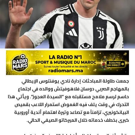
جمعت طاولة المباحثات إدارة نادي يوفنتوس الإيطالي
بالمهاجم الصربي دوسان فلاهوفيتش ووالده في اجتماع
حاسم لرسم ملامح مستقبله مع “السيدة العجوز”. ويأتي هذا
التحرك في وقت يلف فيه الغموض استمرار اللاعب بقميص
البيانكونيري، تزامناً مع تصاعد وتيرة اهتمام أندية أوروبية
كبرى بخطف خدماته خلال الميركاتو الصيفي الحالي.