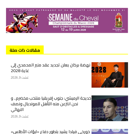
مقالات ذات صلة
نهضة بركان يعلن تجديد عقد منير المحمدي إلى
غاية 2028
غشت 9, 2026
خديجة الرميشي: جنوب إفريقيا منتخب مخضرم.. و
نحن انتزعن منه التأهل للمونديال ونصف
النهائي
غشت 9, 2026
خورخي فيلدا يشيد بتطور دفاع «لبؤات الأطلس»