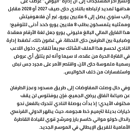
وتشير آخر المستجدات إلى أن إدارة “اليوفي” عرضت على
هدافها تمديد ارتباطه بالنادي حتى صيف 2027 أو 2028 مقابل
راتب سنوي يصل إلى 6 ملايين يورو، غير أن فلاهوفيتش
وممثليه يتمسكون بطلب 8 ملايين يورو كحد أدنى للتوقيع؛
هذا الفارق المالي البالغ مليوني يورو جعل لغة الأرقام معقدة
وضبابية بين الطرفين حتى اللحظة. في غضون ذلك، تضغط إدارة
النادي لحسم هذا الملف الشائك سريعاً لتفادي دخول اللاعب
في الفترة الحرة من عقده، لا سيما وأنه لم يتلقَ أي عروض
رسمية ملموسة حتى الآن، واقتصر الأمر على مجرد جس نبض
واستفسارات من خلف الكواليس.
وفي حال وصلت المفاوضات إلى طريق مسدود وعجز الطرفان
عن صياغة اتفاق يرضي الجميع، فإن يوفنتوس لن يقف
مكتوف الأيدي؛ إذ بدأت بوصلة النادي تتحرك بالفعل نحو
خيارات بديلة لترميم خط هجومه، حيث يظهر الدولي الفرنسي
راندال كولو مواني كاسم بارز ومرشح قوي لقيادة القاطرة
الأمامية للفريق الإيطالي في الموسم الجديد.