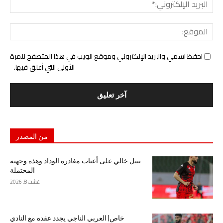
البري
الإل
المو
احفظ اسمي والبريد الإلكتروني وموقع الويب في هذا المتصفح للمرة
الأولى التي أعلق فيها.
من المصدر
نبيل خالي على أعتاب مغادرة الوداد وهذه وجهته
المحتملة
غشت 8, 2026
خاص| العربي الناجي يجدد عقده مع النادي