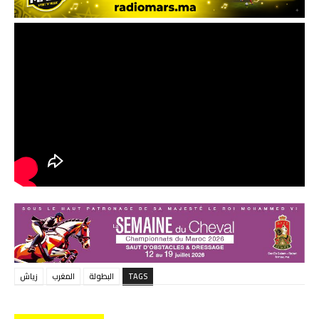
TAGS
البطولة
المغرب
زياش