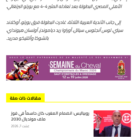
الأهلي المصري البطولة بعد تعادله المثير 4-4 مع بورتو البرتغالي.
إلى جانب الأندية العربية الثلاثة، غادرت البطولة فرق بورتو، أوكلاند
سيتي، لوس أنجلوس، سياتل، أوراوا ريد دياموندز، أولسان هيونداي،
باتشوكا وأتلتيكو مدريد.
مقالات ذات صلة
روبياليس: انضمام المغرب كان حاسماً في فوز
ملف مونديال 2030
غشت 7, 2026