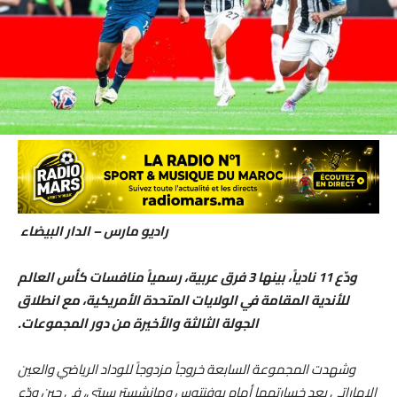
راديو مارس – الدار البيضاء
ودّع 11 نادياً، بينها 3 فرق عربية، رسمياً منافسات كأس العالم
للأندية المقامة في الولايات المتحدة الأمريكية، مع انطلاق
الجولة الثالثة والأخيرة من دور المجموعات.
وشهدت المجموعة السابعة خروجاً مزدوجاً للوداد الرياضي والعين
الإماراتي بعد خسارتهما أمام يوفنتوس ومانشستر سيتي، في حين ودّع