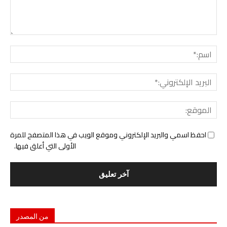
التع
اسم:
البري
الإل
المو
احفظ اسمي والبريد الإلكتروني وموقع الويب في هذا المتصفح للمرة
الأولى التي أعلق فيها.
من المصدر