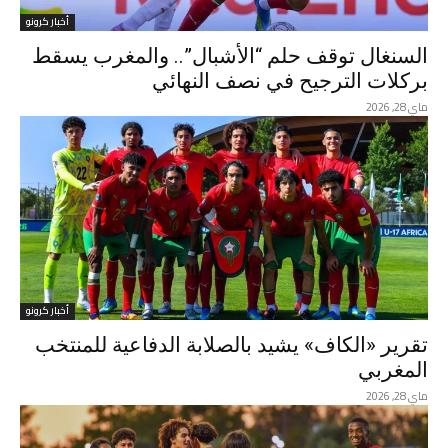
أخبار كرونو
السنغال توقف حلم “الأشبال”.. والمغرب يسقط
بركلات الترجيح في نصف النهائي
ماي 28, 2026
أخبار كرونو
تقرير «الكاف» يشيد بالصلابة الدفاعية للمنتخب
المغربي
ماي 28, 2026