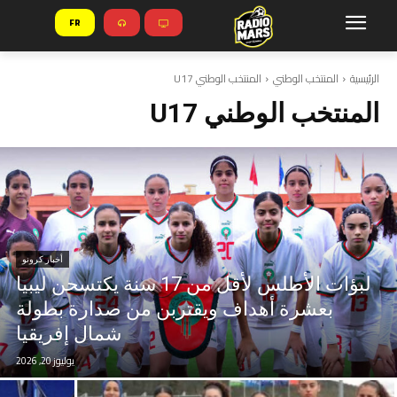
FR
الرئيسية
المنتخب الوطني
المنتخب الوطني U17
المنتخب الوطني U17
أخبار كرونو
لبؤات الأطلس لأقل من 17 سنة يكتسحن ليبيا
بعشرة أهداف ويقتربن من صدارة بطولة
شمال إفريقيا
يوليوز 20, 2026