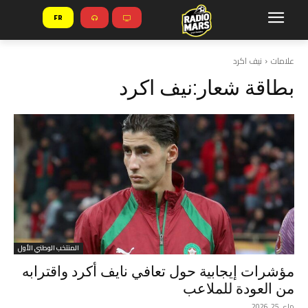
FR
علامات
نيف اكرد
بطاقة شعار:
نيف اكرد
المنتخب الوطني الأول
مؤشرات إيجابية حول تعافي نايف أكرد واقترابه
من العودة للملاعب
ماي 25, 2026