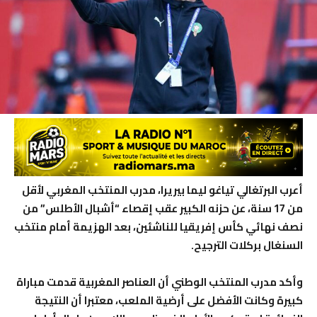
أعرب البرتغالي تياغو ليما بيريرا، مدرب المنتخب المغربي لأقل
من 17 سنة، عن حزنه الكبير عقب إقصاء “أشبال الأطلس” من
نصف نهائي كأس إفريقيا للناشئين، بعد الهزيمة أمام منتخب
السنغال بركلات الترجيح.
وأكد مدرب المنتخب الوطني أن العناصر المغربية قدمت مباراة
كبيرة وكانت الأفضل على أرضية الملعب، معتبرا أن النتيجة