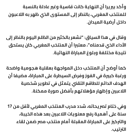
وأكد بيريرا أن النهاية كانت قاسية وغير عادلة بالنسبة
للمنتخب المغربي، بالنظر إلى المستوى الذي ظهر به اللاعبون
داخل أرضية الميدان.
وقال في هذا السياق: “نشعر بالكثير من الظلم اليوم بالنظر إلى
الأداء الذي قدمناه”، معتبرا أن المنتخب المغربي كان يستحق
نتيجة مختلفة وبلوغ المباراة النهائية.
كما أوضح أن المنتخب دخل المواجهة بعقلية هجومية واضحة
ورغبة كبيرة في الفوز وفرض السيطرة على المباراة، مضيفا أن
الهدف الدائم للطاقم التقني يتمثل في تطوير شخصية
اللاعبين وإظهار مؤهلاتهم بأفضل صورة ممكنة.
وفي ختام تصريحاته، شدد مدرب المنتخب المغربي لأقل من 17
سنة على أهمية رفع معنويات اللاعبين بعد هذه الخيبة،
والتركيز على المباراة المقبلة أمام منتخب مصر ضمن لقاء
الترتيب.