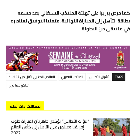
كما حرص بيريرا على تهنئة المنتخب السنغالي بعد حسمه
بطاقة التأهل إلى المباراة النهائية، متمنيا التوفيق لعناصره
في ما تبقى من البطولة.
TAGS
أشبال الأطلس
المنتخب المغربي
المنتخب المغربي لأقل من 17 لسنة
تياكو ليما بيريرا
مقالات ذات صلة
“لبؤات الأطلس” يؤكدن جاهزيتن لمباراة جنوب
إفريقيا وعينهن على التأهل إلى كأس العالم
2027