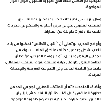
النهائية لم تعكس الأداء الذي ظهر به اللاعبون طوال أطوار
المواجهة.
وقال بيريرا، في تصريحات صحافية بعد نهاية اللقاء، إن
المنتخب المغربي نجح في فرض أسلوبه والتحكم في مجريات
اللعب خلال فترات طويلة من المباراة.
وأوضح المدرب البرتغالي أن “أشبال الأطلس” تمكنوا من بناء
اللعب بشكل جيد عبر مختلف مناطق الملعب، سواء من
الجهتين اليمنى واليسرى أو عبر وسط الميدان، مؤكدا أن
الطاقم التقني كان على دراية مسبقة بقوة المنتخب السنغالي،
خاصة من الناحية البدنية وفي التحولات السريعة والهجمات
المرتدة.
وأضاف المتحدث ذاته أن المنتخب المغربي نجح في الحد من
خطورة المنافس خلال أغلب دقائق اللقاء، مشيرا إلى أن
اللاعبين قدموا مباراة تكتيكية جيدة رغم صعوبة المواجهة.