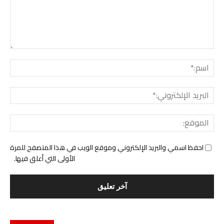
التع
اسم:
البري
الإل
المو
احفظ اسمي والبريد الإلكتروني وموقع الويب في هذا المتصفح للمرة
الأولى التي أعلق فيها.