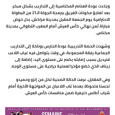
وجاءت عودة العناصر المكناسية إلى التداريب بشكل مبكر،
بعد تفاجؤ مكونات الفريق ببرمجة الجولة الـ21 من البطولة
الاحترافية يوم الجمعة المقبل بمدينة مراكش، بدل خوض
مباراة ثمن نهائي كأس العرش أمام المغرب التطواني بمدينة
مكناس.
وشهدت الحصة التدريبية عودة الحارس بوناكة إلى التداريب
الجماعية رفقة المجموعة، في وقت يتواصل فيه غياب اللاعب
قنيديل بسبب إصابته بكسر على مستوى اليد، إضافة إلى
زيناف الذي خضع مؤخرا لعملية جراحية على مستوى الوجه.
وفي المقابل، عرفت الحالة الصحية لكل من إنزو وحميدو
تحسنا ملحوظا، بعدما غاب اللاعبان عن المواجهة الأخيرة أمام
شباب أطلس خنيفرة ضمن منافسات كأس العرش.