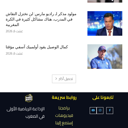
مولود مذكر لـ راديو مارس: لن نختزل النقاش
في المدرب، هناك مشاكل كثيرة في الكرة
المغربية
غشت 6, 2026
كمال الوصيل يقود أولمبيك آسفي مؤقتا
غشت 6, 2026
تحميل أكثر
تابعونا على
روابط سريعة
برامجنا
الإذاعة الرياضية الأولى
فيديوهات
في المغرب
إستمع إلينا