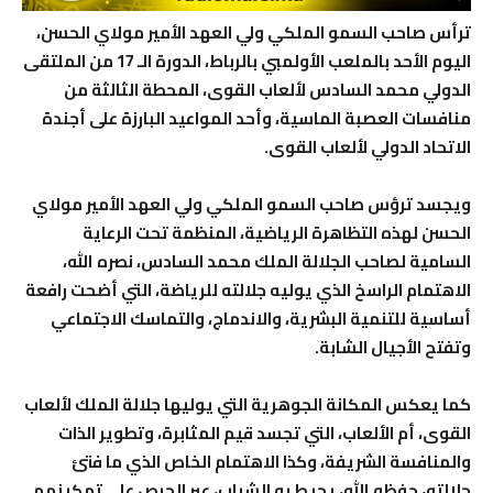
ترأس صاحب السمو الملكي ولي العهد الأمير مولاي الحسن،
اليوم الأحد بالملعب الأولمبي بالرباط، الدورة الـ 17 من الملتقى
الدولي محمد السادس لألعاب القوى، المحطة الثالثة من
منافسات العصبة الماسية، وأحد المواعيد البارزة على أجندة
الاتحاد الدولي لألعاب القوى.
ويجسد ترؤس صاحب السمو الملكي ولي العهد الأمير مولاي
الحسن لهذه التظاهرة الرياضية، المنظمة تحت الرعاية
السامية لصاحب الجلالة الملك محمد السادس، نصره الله،
الاهتمام الراسخ الذي يوليه جلالته للرياضة، التي أضحت رافعة
أساسية للتنمية البشرية، والاندماج، والتماسك الاجتماعي
وتفتح الأجيال الشابة.
كما يعكس المكانة الجوهرية التي يوليها جلالة الملك لألعاب
القوى، أم الألعاب، التي تجسد قيم المثابرة، وتطوير الذات
والمنافسة الشريفة، وكذا الاهتمام الخاص الذي ما فتئ
جلالته، حفظه الله، يحيط به الشباب، عبر الحرص على تمكينهم