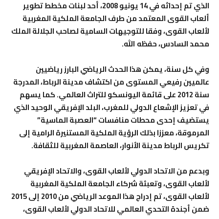
الذي تم إحداثه في 14 يونيو 2008، أحد لبنات مخطط تطوير
ألعاب القوى المعتمد من طرف الجامعة الملكية المغربية
لألعاب القوى، وفقا للتوجيهات السامية لصاحب الجلالة الملك
محمد السادس، حفظه الله.
وفي كل سنة، يمكن هذا الحدث الرياضي البارز رياضيين
عالميين رفيعي المستوى من اكتشاف مدينة الرباط، المدرجة
سنة 2012 على قائمة اليونسكو للتراث العالمي. كما يسهم
في تعزيز الإشعاع الدولي للمغرب، البلد الإفريقي الوحيد الذي
يستضيف إحدى محطات منافسات “العصبة الماسية”
المرموقة، معززا بذلك الرؤية الملكية المستنيرة الرامية إلى
تكريس الرباط مدينة الأنوار، العاصمة المغربية للثقافة.
وبدعم من الاتحاد الدولي لألعاب القوى، والاتحاد الإفريقي
لألعاب القوى، وتعبئة شركاء الجامعة الملكية المغربية
لألعاب القوى، تم إدراج هذا الموعد الرياضي من 2010 إلى 2015
ضمن أجندة التحدي العالمي للاتحاد الدولي لألعاب القوى،