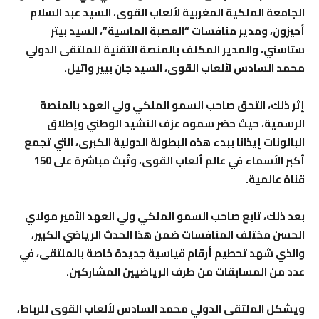
الجامعة الملكية المغربية لألعاب القوى، السيد عبد السلام
أحيزون، ومدير منافسات “العصبة الماسية”، السيد بيتر
ستاسني، والمدير المكلف بالمنصة التقنية للملتقى الدولي
محمد السادس لألعاب القوى، السيد جان بيير واتيل.
إثر ذلك، التحق صاحب السمو الملكي ولي العهد بالمنصة
الرسمية، حيث حضر سموه عزف النشيد الوطني وإطلاق
البالونات إيذانا ببدء هذه البطولة الدولية الكبرى، التي تجمع
أكبر الأسماء في عالم ألعاب القوى، وتُبث مباشرة على 150
قناة عالمية.
بعد ذلك، تابع صاحب السمو الملكي ولي العهد الأمير مولاي
الحسن مختلف المنافسات ضمن هذا الحدث الرياضي الكبير،
والذي شهد تحطيم أرقام قياسية جديدة خاصة بالملتقى، في
عدد من المسابقات من طرف الرياضيين المشاركين.
ويشكل الملتقى الدولي محمد السادس لألعاب القوى للرباط،