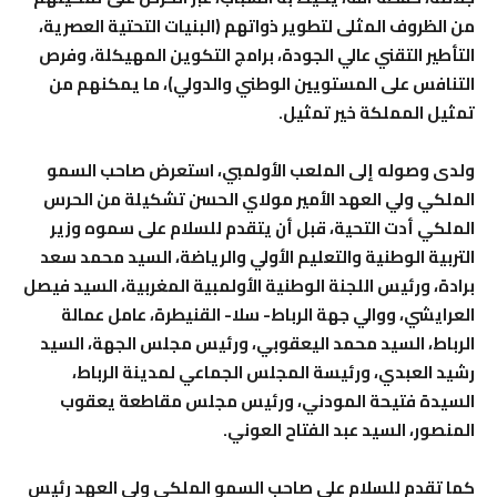
من الظروف المثلى لتطوير ذواتهم (البنيات التحتية العصرية،
التأطير التقني عالي الجودة، برامج التكوين المهيكلة، وفرص
التنافس على المستويين الوطني والدولي)، ما يمكنهم من
تمثيل المملكة خير تمثيل.
ولدى وصوله إلى الملعب الأولمبي، استعرض صاحب السمو
الملكي ولي العهد الأمير مولاي الحسن تشكيلة من الحرس
الملكي أدت التحية، قبل أن يتقدم للسلام على سموه وزير
التربية الوطنية والتعليم الأولي والرياضة، السيد محمد سعد
برادة، ورئيس اللجنة الوطنية الأولمبية المغربية، السيد فيصل
العرايشي، ووالي جهة الرباط- سلا- القنيطرة، عامل عمالة
الرباط، السيد محمد اليعقوبي، ورئيس مجلس الجهة، السيد
رشيد العبدي، ورئيسة المجلس الجماعي لمدينة الرباط،
السيدة فتيحة المودني، ورئيس مجلس مقاطعة يعقوب
المنصور، السيد عبد الفتاح العوني.
كما تقدم للسلام على صاحب السمو الملكي ولي العهد رئيس