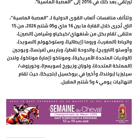
ليرتقي بعد ذلك في 2016 إلى “العصبة الماسية”.
وتتألف منافسات ألعاب القوى الدولية لـ “العصبة الماسية”،
التي تُجرى خلال الفترة ما بين 16 ماي و05 شتنبر 2026، من 15
ملتقى تقام بكل من شنغهاي/كيكياو وشيامن (الصين)،
والرباط (المغرب)، وروما (إيطاليا)، وستوكهولم (السويد)،
وأوسلو (النرويج)، والدوحة (قطر)، وباريس (فرنسا)، ويوجين
(الولايات المتحدة الأمريكية)، وموناكو (إمارة موناكو)، ولندن
(المملكة المتحدة)، ولوزان وزيورخ (سويسرا)، وخورزوف/
سيليزيا (بولندا)، وأخيرا في بروكسيل (بلجيكا)، حيث تقام
النهائيات يومي 4 و5 شتنبر المقبل.