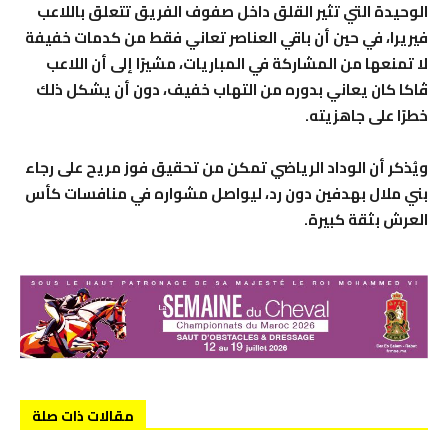
الوحيدة التي تثير القلق داخل صفوف الفريق تتعلق باللاعب
فيريرا، في حين أن باقي العناصر تعاني فقط من كدمات خفيفة
لا تمنعها من المشاركة في المباريات، مشيرًا إلى أن اللاعب
ڤاكا كان يعاني بدوره من التهاب خفيف، دون أن يشكل ذلك
خطرًا على جاهزيته.
ويُذكر أن الوداد الرياضي تمكن من تحقيق فوز مريح على رجاء
بني ملال بهدفين دون رد، ليواصل مشواره في منافسات كأس
العرش بثقة كبيرة.
مقالات ذات صلة