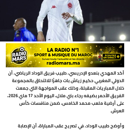
أكد المهدي بنعدو الإدريسي، طبيب فريق الوداد الرياضي، أن
الدولي المغربي حكيم زياش بات جاهزًا للالتحاق بالمجموعة
خلال المباريات المقبلة، وذلك عقب المواجهة التي جمعت
الفريق الأحمر بضيفه رجاء بني ملال، اليوم الأحد 17 ماي 2026،
على أرضية ملعب محمد الخامس، ضمن منافسات كأس
العرش.
وأوضح طبيب الوداد، في تصريح عقب المباراة، أن الإصابة