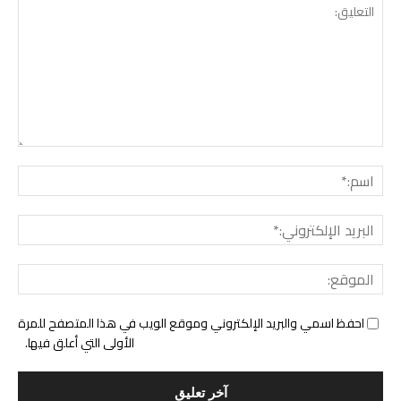
التع
اسم:
البري
الإل
المو
احفظ اسمي والبريد الإلكتروني وموقع الويب في هذا المتصفح للمرة
الأولى التي أعلق فيها.