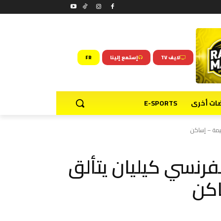
لايف TV
إستمع إلينا
FR
ضات أخرى
E-SPORTS
سيمة – إساكن
فرنسي كيليان يتألق
اكن