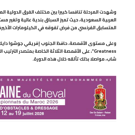
وشهدت المرحلة تنافسا كبيرا بين مختلف الفرق الدولية ال
العربية السعودية، حيث تميز السباق بندية عالية وتغير مس
المتسابق الفرنسي من فرض تفوقه في الكيلومترات الأخيرة
Greatness”، على الأقمصة الثلاثة الخاصة بمتصدر ال
شاب، مواصلا بذلك تألقه خلال هذه الدورة.