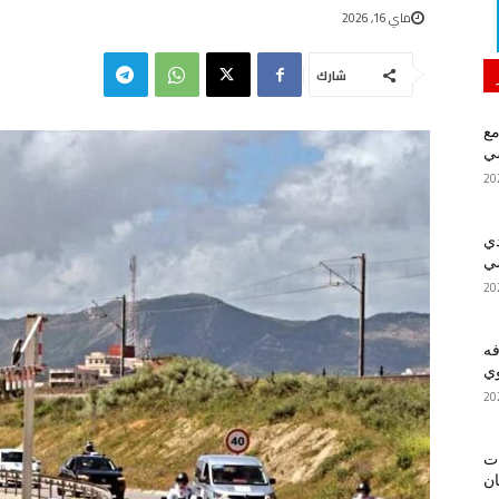
ماي 16, 2026
شارك
مع
سي
دي
سي
فه
ي
ات
ان