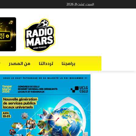
السبت, غشت 8, 2026
برامجنا
تردداتنا
من المصدر