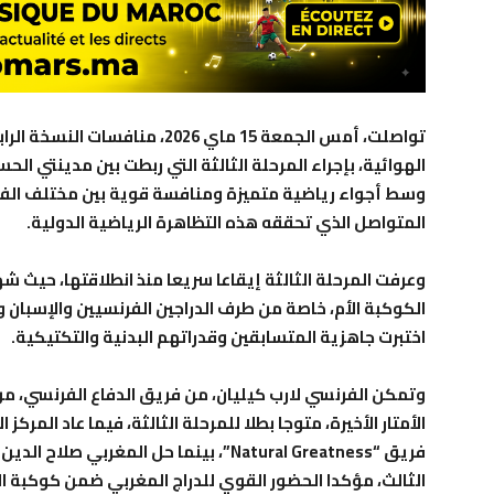
تواصلت، أمس الجمعة 15 ماي 2026، 
وسط أجواء رياضية متميزة ومنافسة قوية بين مختلف الفر
المتواصل الذي تحققه هذه التظاهرة الرياضية الدولية.
وعرفت المرحلة الثالثة إيقاعا سريعا منذ انطلاقتها، حيث 
الكوكبة الأم، خاصة من طرف الدراجين الفرنسيين والإسبان
اختبرت جاهزية المتسابقين وقدراتهم البدنية والتكتيكية.
وتمكن الفرنسي لارب كيليان، من فريق الدفاع الفرنسي، من
الأمتار الأخيرة، متوجا بطلا للمرحلة الثالثة، فيما عاد المركز
فريق “Natural Greatness”، بينما حل المغر
الثالث، مؤكدا الحضور القوي للدراج المغربي ضمن كوكبة ا