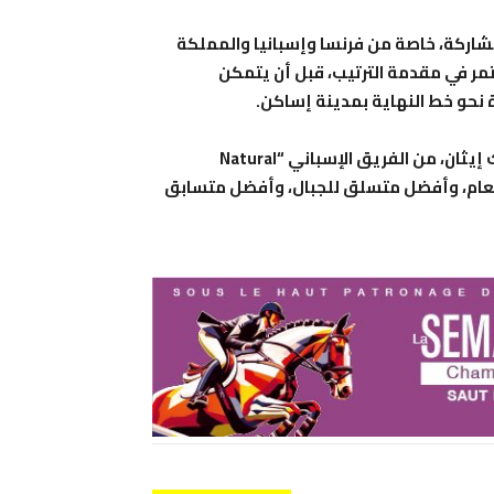
مشاركة، خاصة من فرنسا وإسبانيا والمملكة
تمر في مقدمة الترتيب، قبل أن يتمكن
 نحو خط النهاية بمدينة إساكن.
وعلى مستوى الأقمصة، حافظ الجنوب إفريقي جوشوا دايك إيثان، من الفريق الإسباني “Natural
ترتيب العام، وأفضل متسلق للجبال، وأفضل متسابق