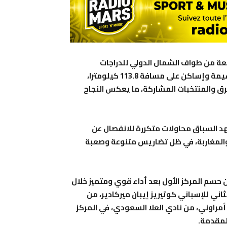
منافسات النسخة الرابعة من طواف الشمال الدولي للدراجات
الهوائية، بإجراء المرحلة الثالثة التي ربطت بين مدينتي الحسيمة وإساكن على مسافة 113.8 كيلومترا،
ق والمنتخبات المشاركة، ما يعكس النجاح
شهد السباق محاولات متكررة للانفصال عن
 والمغاربة، في ظل تضاريس متنوعة وصعبة
 حسم المركز الأول بعد أداء قوي ومتميز خلال
 الثاني للإسباني كوتيريز إيبان ميركادير، من
بي صلاح الدين أمراوني، من نادي العلا السعودي، في المركز
لمقدمة.