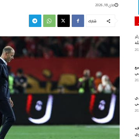
ماي 18, 2026
شارك
اد
لة
مع
سي
دي
سي
فه
ي