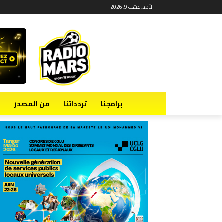
الأحد, غشت 9, 2026
برامجنا
تردداتنا
من المصدر