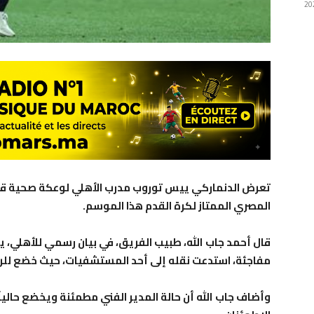
تعرض الدنماركي ييس توروب مدرب الأهلي لوعكة صحية قب
المصري الممتاز لكرة القدم هذا الموسم.
قال أحمد جاب الله، طبيب الفريق، في بيان رسمي للأهلي، ي
مفاجئة، استدعت نقله إلى أحد المستشفيات، حيث خضع للرعاي
وأضاف جاب الله أن حالة المدير الفني مطمئنة ويخضع حالي