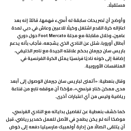
مستقبلًا.
وأوضح أن تصريحات سابقة له أُسيء فهمها، قائلاً إنه بعد
اعتزاله كرة القدم اشتغل وكيلًا للاعبين وعاش في دبي لمدة
عامين، وخلال مقابلة مع مجلة Foot Mercato حول دوري
أبطال أوروبا، سُئل عن النادي الذي يشجعه، فأجاب بأنه يدعم
باريس سان جيرمان بحكم علاقته الجيدة مع ناصر الخليفي،
إضافة إلى كونه ناديًا فرنسيًا يمثل الكرة الفرنسية في
المنافسات الأوروبية.
وقال بنعطية: «أتمنى لباريس سان جيرمان الوصول إلى أبعد
مدى ممكن كنادٍ فرنسي»، مؤكدًا أن موقفه نابع من قناعة
رياضية وليس من أي اعتبارات أخرى.
كما كشف بنعطية عن تفاصيل بداياته مع النادي الفرنسي،
موضحًا أنه لم يكن يطمح في الأصل للعمل كمدير رياضي، قبل
أن يتلقى اتصالًا من إدارة أولمبيك مارسيليا دفعه إلى خوض