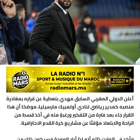
أعلن الدولي المغربي السابق مهدي بنعطية عن قراره بمغادرة
منصبه كمدير رياضي لنادي أولمبيك مارسيليا، موضحًا أن هذا
القرار جاء بعد فترة من التفكير ورغبةٍ منه في أخذ قسط من
الراحة والابتعاد مؤقتًا عن مشاريع كرة القدم الاحترافية.
وأكد في الوقت ذاته أنه إذا أراد العودة فسيكون ذلك من