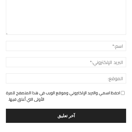
التع
اسم:
البري
الإل
المو
احفظ اسمي والبريد الإلكتروني وموقع الويب في هذا المتصفح للمرة
الأولى التي أعلق فيها.