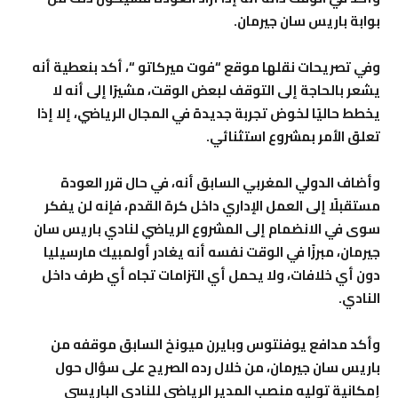
بوابة باريس سان جيرمان.
وفي تصريحات نقلها موقع “فوت ميركاتو “، أكد بنعطية أنه
يشعر بالحاجة إلى التوقف لبعض الوقت، مشيرًا إلى أنه لا
يخطط حاليًا لخوض تجربة جديدة في المجال الرياضي، إلا إذا
تعلق الأمر بمشروع استثنائي.
وأضاف الدولي المغربي السابق أنه، في حال قرر العودة
مستقبلًا إلى العمل الإداري داخل كرة القدم، فإنه لن يفكر
سوى في الانضمام إلى المشروع الرياضي لنادي باريس سان
جيرمان، مبرزًا في الوقت نفسه أنه يغادر أولمبيك مارسيليا
دون أي خلافات، ولا يحمل أي التزامات تجاه أي طرف داخل
النادي.
وأكد مدافع يوفنتوس وبايرن ميونخ السابق موقفه من
باريس سان جيرمان، من خلال رده الصريح على سؤال حول
إمكانية توليه منصب المدير الرياضي للنادي الباريسي