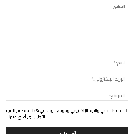
التع
اسم:
البري
الإل
المو
احفظ اسمي والبريد الإلكتروني وموقع الويب في هذا المتصفح للمرة
الأولى التي أعلق فيها.