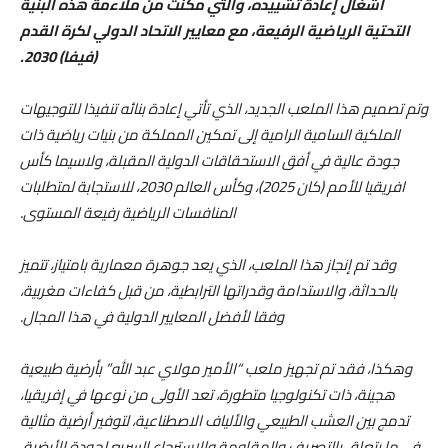
أشغال إعادة تشييده، والتي مكنت من ملاءمة هذه البنية
التحتية الرياضية الرفيعة، مع معايير الاتحاد الدولي لكرة القدم
(فيفا) 2030.
وتم تصميم هذا الملعب الجديد، الذي تأتي إعادة بنائه تنفيذا للتوجيهات
الملكية السامية الرامية إلى تمكين المملكة من بنيات رياضية ذات
جودة عالية في أفق الاستحقاقات الدولية المقبلة، ولاسيما كأس
افريقيا للأمم (كان 2025)، وكأس العالم 2030، للاستجابة لمتطلبات
المنافسات الرياضية رفيعة المستوى.
وقد تم إنجاز هذا الملعب، الذي يعد جوهرة معمارية بامتياز، تتميز
بالحداثة، والاستدامة وقدراتها الترابطية، من قبل كفاءات مغربية،
وفقا لأفضل المعايير الدولية في هذا المجال.
وهكذا، فقد تم تجهيز ملعب “الأمير مولاي عبد الله” بأرضية طبيعية
هجينة، ذات تكنولوجيا متطورة، تعد الأولى من نوعها في إفريقيا،
تدمج بين العشب الطبيعي والألياف الاصطناعية، لتوفير أرضية مثالية
في ما يتعلق بالتصريف والمقاومة والاسترجاع السريع لجودة الأرضية،