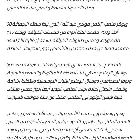
وكذا الأداء والاستدامة وضمان سلامة اللاعبين.
ويوفر ملعب “الأمير مولاي عبد الله”، الذي تبلغ سعته الإجمالية 68
ألفا و700 مقعد، ثلاثة أنواع من فضاءات الضيافة. ويضم 110
مقصورات، وخمس صالونات للضيافة، بسعة إجمالية تبلغ 5400
مقعدا، فضلا عن فضاء مخصص للأشخاص ذوي الاحتياجات الخاصة.
كما يضم هذا الملعب الذي شيد بمواصفات عصرية، فضاء كبيرا
لوسائل الإعلام، بما في ذلك الصحافة المكتوبة والسمعية البصرية،
ويوفر للصحافيين ووسائل الإعلام الآليات اللوجيستية والتقنية اللازمة.
وشملت أشغال إعادة البناء الملعب الجديد أيضا إنجاز خمس منشآت
فنية لتيسير الولوج إلى الملعب، فضلا عن ستة مواقف للسيارات.
ولدى وصوله إلى ملعب “الأمير مولاي عبد الله”، استعرض صاحب
السمو الملكي ولي العهد الأمير مولاي الحسن، تشكيلة من الحرس
الملكي أدت التحية، قبل أن يتقدم للسلام على سموه وزير التربية
الوطنية والتعليم الأولي والرياضة، والوزير المنتدب لدى وزيرة الاقتصاد