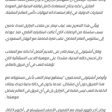
البرازيلي، لكنه يحتاج لاستعادة كامل لياقته البدنية قبل العودة
للمباريات الدولية، في إطار استعداداته لنهائيات كأس العالم المقبلة.
ويأتي هذا التصريح بعد غياب نيمار عن منتخب البرازيل لمدة عامين
بسبب سلسلة من الإصابات التي أعاقت استقراره التقني، منذ عودته
إلى سانتوس العام الماضي عقب فترة قضاها مع الهلال السعودي.
وقال أنشيلوتي إن نيمار قادر على تقديم أفضل أداءاته مع المنتخب
حال تحسن حالته البدنية، مشددًا على موهبة اللاعب الاستثنائية التي
تؤهله للعب في أي فريق بالعالم.
وأوضح أنشيلوتي للصحفيين: “يستطيع نيمار اللعب بأعلى مستوياته مع
هذا الفريق دون أي مشاكل. عندما يكون في حالة بدنية جيدة، يمتلك
الكفاءة للعب ليس فقط في البرازيل بل في أي فريق في العالم بفضل
موهبته”.
وكان آخر ظهور لنيمار مع القميص الأصفر للسيليساو في أكتوبر 2023،