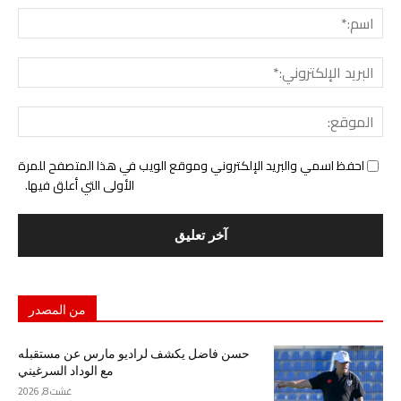
اسم:
البري
الإل
المو
احفظ اسمي والبريد الإلكتروني وموقع الويب في هذا المتصفح للمرة
الأولى التي أعلق فيها.
من المصدر
حسن فاضل يكشف لراديو مارس عن مستقبله
مع الوداد السرغيني
غشت 8, 2026