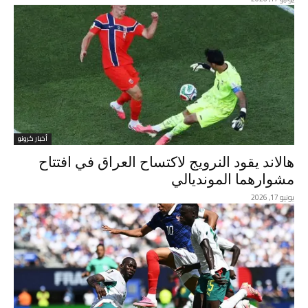
أخبار كرونو
هالاند يقود النرويج لاكتساح العراق في افتتاح
مشوارهما المونديالي
يونيو 17, 2026